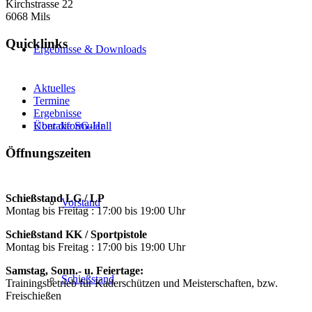
Kirchstrasse 22
6068 Mils
Quicklinks
Ergebnisse & Downloads
Aktuelles
Termine
Ergebnisse
Über die SG-Hall
Kontakformular
Öffnungszeiten
Schießstand LG / LP
Vorstand
Montag bis Freitag : 17:00 bis 19:00 Uhr
Schießstand KK / Sportpistole
Montag bis Freitag : 17:00 bis 19:00 Uhr
Samstag, Sonn.- u. Feiertage:
Schießstand
Trainingsbetrieb für Kaderschützen und Meisterschaften, bzw.
Freischießen